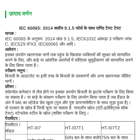
उत्पाद वर्णन
IEC 60065: 2014 क्लॉज 9.1.5 फोर्स के साथ रागिद टेस्ट टेस्ट
मानक
:
IEC 60065 के अनुरूप: 2014 खंड 9.1.5, IEC61032 आंकड़ा 3 परीक्षण जांच
C, IEC529 IPX3, IEC60065 और आदि।
आवेदन
:
इसका उपयोग खतरनाक भागों तक पहुंच के खिलाफ व्यक्तियों की सुरक्षा को सत्यापित
करने के लिए, और बाड़े या आंतरिक अवरोधों में यांत्रिक सुदृढ़ीकरण को सत्यापित करने
के लिए किया जाता है।
परीक्षण नमूना
:
बिजली के आउटलेट या इसी तरह के बिजली के उपकरणों और अन्य खतरनाक जीवित
भागों।
फ़ीचर
:
एम्फ़ेनॉल कनेक्टर से लैस होने पर इसका उपयोग बिजली के झटके परीक्षण के लिए किया
जा सकता है। या बाड़े के संरक्षण परीक्षण के लिए उपयोग किया जाता है जब हैंडल के
अंत में M6 का थ्रेडेड छेद खुला (पुल और पुश डायनामोमीटर के साथ जुड़ा हुआ है)।
दो प्रकार के खोल हैं जिन्हें चुना जा सकता है: नायलॉन खोल (एंटी-इलेक्ट्रिक शॉक
टेस्ट) स्टेनलेस स्टील के खोल (शक्ति परीक्षण के लिए)।
पैरामीटर
:
पैरामीटर /
HT-I07
HT-I07T1
HT-I07T2
मॉडल
50N बल के साथ कठोर
75N बल के साथ