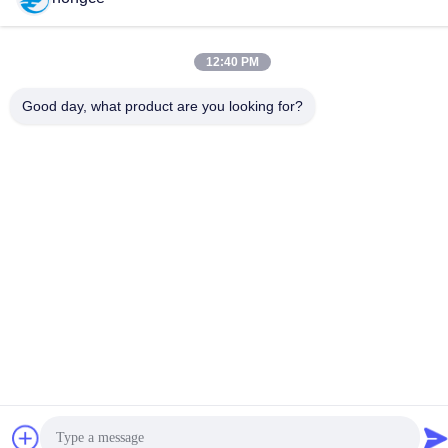
पता :
No.6-39, याओगु फार्म, शिबी No.3 गांव, शिबी स्ट्रीट, पान्यू जिला, गुआंगज़ौ
12:40 PM
दूरभाष:
86-18998460309
Good day, what product are you looking for?
गोपनीयता नीति
|
साइटमैप
चीन अच्छी गुणवत्ता आईईसी टेस्ट उपकरण देने वाला। कॉपीराइट © -2026
Guangzhou HongCe Equipment Co., Ltd. . सर्वाधिकार सुरक्षित।