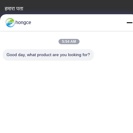
हमारा पता
पता :
hongce
No.6-39, याओगु फार्म, शिबी No.3 गांव, शिबी स्ट्रीट, पान्यू जिला, गुआंगज़ौ
दूरभाष:
5:54 AM
86-18998460309
Good day, what product are you looking for?
गोपनीयता नीति
|
साइटमैप
चीन अच्छी गुणवत्ता आईईसी टेस्ट उपकरण देने वाला। कॉपीराइट © -2026
Guangzhou HongCe Equipment Co., Ltd. . सर्वाधिकार सुरक्षित।