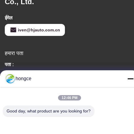
Co., Ltd.
ईमेल
iven@hjauto.com.cn
हमारा पता
पता :
No.6-39, याओगु फार्म, शिबी No.3 गांव, शिबी स्ट्रीट, पान्यू जिला, गुआंगज़ौ
hongce
दूरभाष:
86-18998460309
12:46 PM
Good day, what product are you looking for?
गोपनीयता नीति
|
साइटमैप