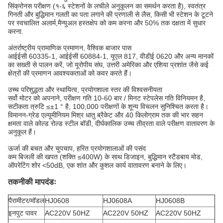
सिंक्रोनस परीक्षण (१-६ स्टेशनों के लचीले अनुकूलन का समर्थन करता है), स्वतंत्र
गिनती और बुद्धिमान गलती का पता लगाने की प्रणाली से लैस, किसी भी स्टेशन के टूटने
पर स्वचालित अलार्म,मैन्युअल हस्तक्षेप को कम करना और 50% तक दक्षता में सुधार
करना.
अंतर्राष्ट्रीय प्रामाणिक प्रमाणन, वैश्विक बाजार पास
आईईसी 60335-1, आईईसी 60884-1, यूएल 817, वीडीई 0620 और अन्य मानकों
का सख्ती से पालन करें, जो यूरोपीय संघ, उत्तरी अमेरिका और एशिया प्रशांत जैसे कई
क्षेत्रों की प्रमाणन आवश्यकताओं को कवर करते हैं।
उच्च परिशुद्धता और स्थायित्व, प्रयोगशाला स्तर की विश्वसनीयता
सर्वो मोटर को अपनाने, परीक्षण गति 10-60 बार / मिनट स्टेपलेस गति विनियमन है,
सटीकता त्रुटि ≤±1 ° है, 100,000 परीक्षणों के शून्य विचलन सुनिश्चित करता है।
विमानन-ग्रेड एल्यूमीनियम मिश्र धातु ब्रैकेट और 40 किलोग्राम तक की भार सहन
क्षमता वाले कोल्ड रोल्ड स्टील बॉडी, दीर्घकालिक उच्च तीव्रता वाले परीक्षण वातावरण के
अनुकूल हैं।
ऊर्जा की बचत और चुपचाप, हरित प्रयोगशालाओं की पसंद
कम बिजली की खपत (शक्ति ≤400W) के साथ डिजाइन, बुद्धिमान स्टैंडबाय मोड,
ऑपरेटिंग शोर <50dB, एक शांत और कुशल कार्य वातावरण बनाने के लिए।
तकनीकी मापदंडः
पैरामीटर/मॉडल
HJ0608
HJ0608A
HJ0608B
इनपुट पावर
AC220V 50HZ
AC220V 50HZ
AC220V 50HZ