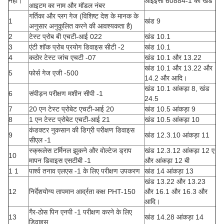
नहीं।
आईईसी 60884-1 का खंड
आइटम का नाम और मॉडल नंबर
गर्तिका और प्लग गेज (विशिष्ट देश के मानक के
1
खंड 9
अनुसार अनुकूलित करने की आवश्यकता है)
2
टेस्ट प्रोब बी एचटी-आई 022
खंड 10.1
3
एंटी शॉक प्रोब प्रयोग डिवाइस सीटी -2
खंड 10.1
4
कठोर टेस्ट जांच एचटी -07
खंड 10.1 और 13.22
खंड 10.1 और 13.22 और
5
फोर्स गेज एजी -500
14.2 और आदि।
खंड 10.1 आंकड़ा 8, खंड
6
संपीड़न परीक्षण मशीन सीपी -1
24.5
7
20 एन टेस्ट प्रोबेट एचटी-आई 20
खंड 10.5 आंकड़ा 9
8
1 एन टेस्ट प्रोबेट एचटी-आई 21
खंड 10.5 आंकड़ा 10
कंडक्टर नुकसान की डिग्री परीक्षण डिवाइस
9
खंड 12.3.10 आंकड़ा 11
सीएल -1
स्क्रूलेस टर्मिनल झुकने और वोल्टेज ड्राप
खंड 12.3.12 आंकड़ा 12 ए
10
मापन डिवाइस एसटीबी -1
और आंकड़ा 12 बी
1 1
पार्श्व तनाव एलएस -1 के लिए परीक्षण उपकरण
खंड 14 आंकड़ा 13
खंड 13.22 और 13.23
12
निर्देशयोग्य तापमान आर्द्रता कक्ष PHT-150
और 16.1 और 16.3 और
आदि।
गैर-ठोस पिन एनपी -1 परीक्षण करने के लिए
13
खंड 14.28 आंकड़ा 14
डिवाइस