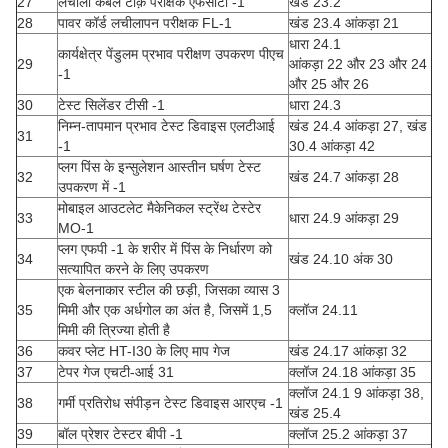
27
लचीला केबल टोक़ परीक्षक एफसीटी -1
खंड 23.2
28
पावर कॉर्ड लचीलापन परीक्षक FL-1
खंड 23.4 आंकड़ा 21
धारा 24.1
कार्यक्षेत्र पेंडुलम प्रभाव परीक्षण उपकरण पीएच
29
आंकड़ा 22 और 23 और 24
-1
और 25 और 26
30
टेस्ट सिलेंडर टीसी -1
धारा 24.3
निम्न-तापमान प्रभाव टेस्ट डिवाइस एलटीआई
खंड 24.4 आंकड़ा 27, खंड
31
-1
30.4 आंकड़ा 42
प्लग पिंस के इन्सुलेशन आस्तीन घर्षण टेस्ट
32
खंड 24.7 आंकड़ा 28
उपकरण में -1
मोबाइल आउटलेट मैकेनिकल स्ट्रेंथ टेस्टेर
33
धारा 24.9 आंकड़ा 29
MO-1
प्लग एफपी -1 के शरीर में पिंस के निर्धारण को
34
खंड 24.10 अंक 30
सत्यापित करने के लिए उपकरण
एक बेलनाकार स्टील की छड़ी, जिसका व्यास 3
35
मिमी और एक अर्धगोल का अंत है, जिसमें 1,5
क्लॉज 24.11
मिमी की त्रिज्या होती है
36
कवर प्लेट HT-I30 के लिए माप गेज
खंड 24.17 आंकड़ा 32
37
टेपर गेज एचटी-आई 31
क्लॉज 24.18 आंकड़ा 35
क्लॉज 24.1 9 आंकड़ा 38,
38
गर्मी प्रतिरोध संपीड़न टेस्ट डिवाइस आरएच -1
खंड 25.4
39
बॉल प्रेशर टेस्टर बीपी -1
क्लॉज 25.2 आंकड़ा 37