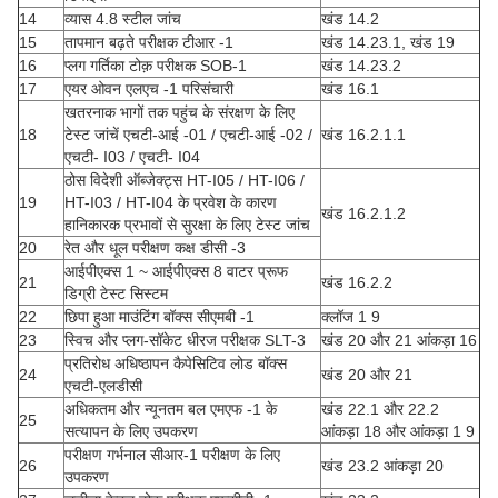
14
व्यास 4.8 स्टील जांच
खंड 14.2
15
तापमान बढ़ते परीक्षक टीआर -1
खंड 14.23.1, खंड 19
16
प्लग गर्तिका टोक़ परीक्षक SOB-1
खंड 14.23.2
17
एयर ओवन एलएच -1 परिसंचारी
खंड 16.1
खतरनाक भागों तक पहुंच के संरक्षण के लिए
18
टेस्ट जांचें एचटी-आई -01 / एचटी-आई -02 /
खंड 16.2.1.1
एचटी- I03 / एचटी- I04
ठोस विदेशी ऑब्जेक्ट्स HT-I05 / HT-I06 /
19
HT-I03 / HT-I04 के प्रवेश के कारण
खंड 16.2.1.2
हानिकारक प्रभावों से सुरक्षा के लिए टेस्ट जांच
20
रेत और धूल परीक्षण कक्ष डीसी -3
आईपीएक्स 1 ~ आईपीएक्स 8 वाटर प्रूफ
21
खंड 16.2.2
डिग्री टेस्ट सिस्टम
22
छिपा हुआ माउंटिंग बॉक्स सीएमबी -1
क्लॉज 1 9
23
स्विच और प्लग-सॉकेट धीरज परीक्षक SLT-3
खंड 20 और 21 आंकड़ा 16
प्रतिरोध अधिष्ठापन कैपेसिटिव लोड बॉक्स
24
खंड 20 और 21
एचटी-एलडीसी
अधिकतम और न्यूनतम बल एमएफ -1 के
खंड 22.1 और 22.2
25
सत्यापन के लिए उपकरण
आंकड़ा 18 और आंकड़ा 1 9
परीक्षण गर्भनाल सीआर-1 परीक्षण के लिए
26
खंड 23.2 आंकड़ा 20
उपकरण