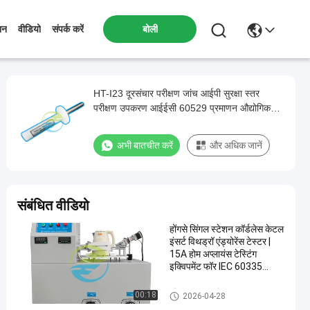
बोली
ान
वीडियो
संपर्क करें
HT-I23 दूरसंचार परीक्षण जांच आईपी सुरक्षा स्तर
परीक्षण उपकरण आईईसी 60529 प्रमाणन औद्योगिक
ग्रेड सुरक्षा परीक्षण समाधान
अभी बातचीत करें
और अधिक जानें
संबंधित वीडियो
होंगसे सिंगल स्टेशन कॉर्डलेस केटल
इंसर्ट विथड्रॉ एंड्योरेंस टेस्टर |
15A होम अप्लायंस टेस्टिंग
इक्विपमेंट फॉर IEC 60335
कंप्लायंस
घरेलू उपकरण परीक्षण उपकरण
00:18
2026-04-28