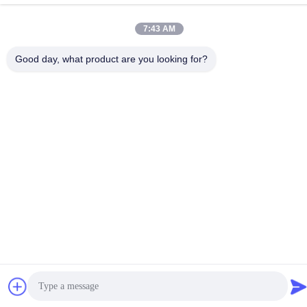
पता :
No.6-39, याओगु फार्म, शिबी No.3 गांव, शिबी स्ट्रीट, पान्यू जिला, गुआंगज़ौ
7:43 AM
दूरभाष:
Good day, what product are you looking for?
86-18998460309
गोपनीयता नीति
|
साइटमैप
चीन अच्छी गुणवत्ता आईईसी टेस्ट उपकरण देने वाला। कॉपीराइट © -2026
Guangzhou HongCe Equipment Co., Ltd. . सर्वाधिकार सुरक्षित।