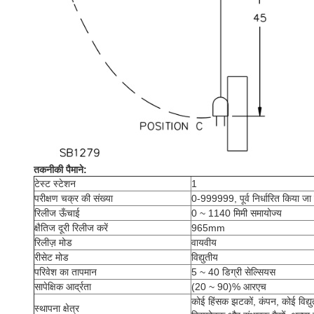
तकनीकी पैमाने:
टेस्ट स्टेशन
1
परीक्षण चक्र की संख्या
0-999999, पूर्व निर्धारित किया जा
रिलीज ऊँचाई
0 ~ 1140 मिमी समायोज्य
क्षैतिज दूरी रिलीज करें
965mm
रिलीज़ मोड
वायवीय
रीसेट मोड
विद्युतीय
परिवेश का तापमान
5 ~ 40 डिग्री सेल्सियस
सापेक्षिक आर्द्रता
(20 ~ 90)% आरएच
कोई हिंसक झटकों, कंपन, कोई विद्युत
स्थापना क्षेत्र