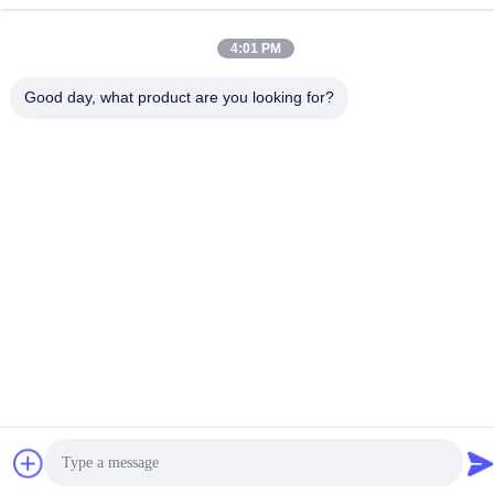
No.6-39, याओगु फार्म, शिबी No.3 गांव, शिबी स्ट्रीट, पान्यू जिला, गुआंगज़ौ
दूरभाष:
4:01 PM
86-18998460309
Good day, what product are you looking for?
गोपनीयता नीति
|
साइटमैप
चीन अच्छी गुणवत्ता आईईसी टेस्ट उपकरण देने वाला। कॉपीराइट © -2026
Guangzhou HongCe Equipment Co., Ltd. . सर्वाधिकार सुरक्षित।