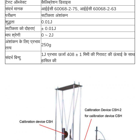
टेस्ट ऑब्जेक्ट
कैलिब्रेशन डिवाइस
संदर्भ मानक
आईईसी 60068-2-75, आईईसी 60068-2-63
परीक्षण
सटीकता अंशांकन
शुद्धता
0.01J
सटीकता को दोहराएं
± 0.01J
माप श्रेणी
0 ~ 2J
अंशांकन के लिए प्रभाव
250g
तत्व
1J प्रभाव ऊर्जा 408 ± 1 मिमी की गिरावट की ऊंचाई के साथ
संदर्भ बिन्दु
हासिल की